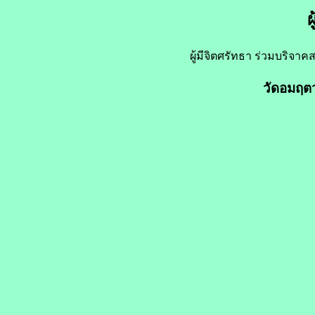
ผ
ผู้มีจิตศรัทธา ร่วมบริจาค
วัดอมฤต